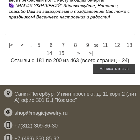
весь прекрасный пол с наступающим 8Марта!
"МАГИЯ УКРАШЕНИЙ" Здравствуйте, Нататья,
спасибо Вам за заказ,отзыв и поздравления! Вас тоже с
праздником! Весеннего настроения и радости!
|<
<
5
6
7
8
9
11
12
13
....
10
14
15
>
>|
....
Отзывы с 181 по 200 из 463 (всего страниц - 24)
Написать отзыв
Санкт-Петербург Уткин проспект. д. 11 корп.2 (лит
А) офис 301 БЦ "Космос"
shop@magicjewelry.ru
+7(812) 309-86-30
+7 (499) 350-85-92