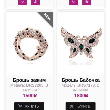
Брошь зажим
Брошь Бабочка
Модель:
BRS7205
. В
Модель:
BRS7173
. В
Гепард со
Emerald
наличии
наличии
Swarovski
1500
R
1800
R
КУПИТЬ
КУПИТЬ