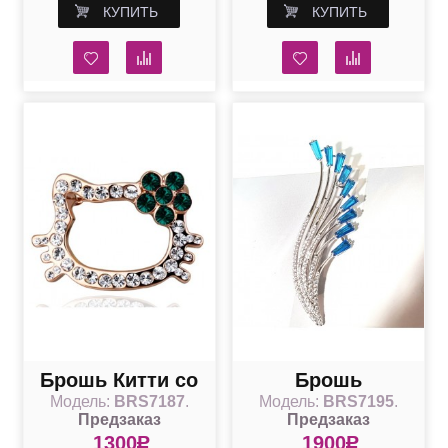
КУПИТЬ
КУПИТЬ
Сваровски
Брошь Китти со
Брошь
Модель:
BRS7187
.
Модель:
BRS7195
.
Swarovski
Изысканная
Предзаказ
Предзаказ
1300
R
1900
R