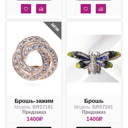
Брошь-зажим
Брошь
Модель:
BRS7181
.
Модель:
BRS7193
.
Завиток со
разноцветная
Предзаказ
Предзаказ
Сваровски
Бабочка
1400
R
1400
R
кристаллами