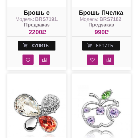
Брошь с
Брошь Пчелка
Модель:
BRS7191
.
Модель:
BRS7182
.
фиолетовыми
со Сваровски
Предзаказ
Предзаказ
кристаллами
2200
R
990
R
Сваровски
КУПИТЬ
КУПИТЬ