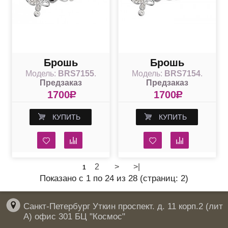
Брошь
Брошь
Модель:
BRS7155
.
Модель:
BRS7154
.
"Танцующие
"Танцующие
Предзаказ
Предзаказ
бабочки"black
бабочки"
1700
R
1700
R
КУПИТЬ
КУПИТЬ
2
>
>|
1
Показано с 1 по 24 из 28 (страниц: 2)
Санкт-Петербург Уткин проспект. д. 11 корп.2 (лит
А) офис 301 БЦ "Космос"