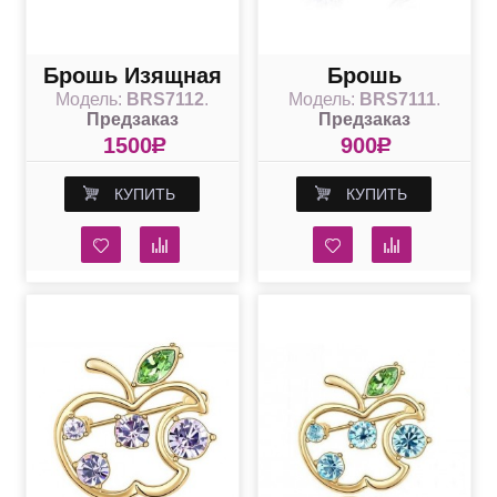
Брошь Изящная
Брошь
Модель:
BRS7112
.
Модель:
BRS7111
.
с кристаллами
"Яблочко" с
Предзаказ
Предзаказ
Swarovski
сиреневыми
1500
R
900
R
кристаллами
КУПИТЬ
КУПИТЬ
Сваровски