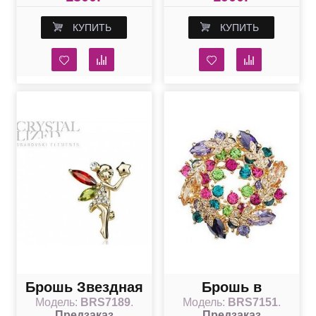
КУПИТЬ
КУПИТЬ
Брошь Звездная
Брошь в
Модель:
BRS7189
.
Модель:
BRS7151
.
девочка со
кристаллах
Предзаказ
Предзаказ