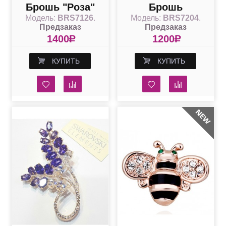
Брошь "Роза"
Брошь
Модель:
BRS7126
.
Модель:
BRS7204
.
Скрипичный
Предзаказ
Предзаказ
ключ с
1400
R
1200
R
фианитами
КУПИТЬ
КУПИТЬ