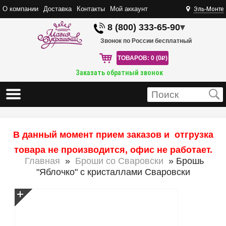
О компании
Доставка
Контакты
Мой аккаунт
Эль-Монте
8 (800) 333-65-90
▾
Звонок по России бесплатный
ТОВАРОВ: 0 (0
R
)
Заказать обратный звонок
В данный момент прием заказов и отгрузка
товара не производится, офис не работает.
Главная
»
Броши со Сваровски
» Брошь
"Яблочко" с кристаллами Сваровски