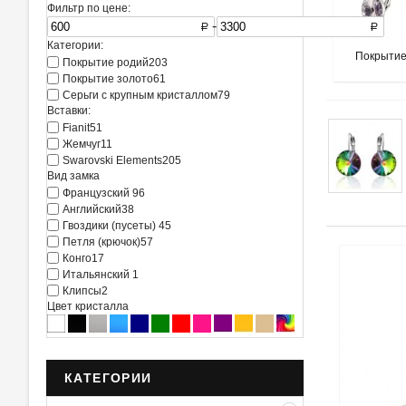
Фильтр по цене:
-
R
R
Категории:
Покрытие
Покрытие родий
203
Покрытие золото
61
Серьги с крупным кристаллом
79
Вставки:
Fianit
51
Жемчуг
11
Swarovski Elements
205
Вид замка
Французский
96
Английский
38
Гвоздики (пусеты)
45
Петля (крючок)
57
Конго
17
Итальянский
1
Клипсы
2
Цвет кристалла
КАТЕГОРИИ