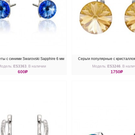
еты с синими Swarovski Sapphire 6 мм
Серьги популярные с кристаллом
Модель:
ES3363
. В наличии
Модель:
ES3246
. В нали
Янтарный
600
R
1750
R
ПИТЬ
КУПИТЬ