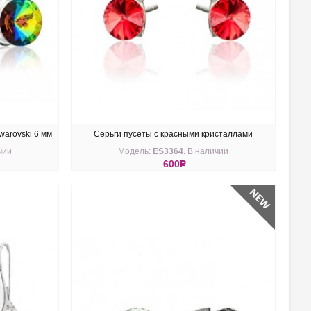
arovski 6 мм
Серьги пусеты с красными кристаллами
чии
Модель:
ES3364
. В наличии
Swarovski 6 мм
600
R
КУПИТЬ