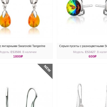
с янтарными Swarovski Tangerine
Серьги пусеты с разноцветными Sw
Модель:
ES3500
. В наличии
Модель:
ES3427
. В нали
1800
R
600
R
ПИТЬ
КУПИТЬ