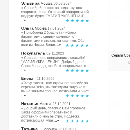
Эльвира
Москва
06.03.2024
« Спасибо большое за подвеску, она
очаровательна! Отличный подарок моей
подруге будет! "МАГИЯ УКРАШЕНИЙ":
...»
Ольга
Москва
17.01.2024
« Приобрела 2 браслета - «блеск
фианитов» с синими камнями, с
фианитами и лиловыми камнями. Оба
шли из Чехии. Велик
...»
Покупатель
02.11.2023
Серьги Ср
« Серьги очень понравились, спасибо!
"МАГИЯ УКРАШЕНИЙ": Добрый день!
Спасибо, рады, что Вам понравились с
...»
Елена
-
11.10.2022
КУ
« Хочу сказать вам огромное спасибо за
сережки Bella, мы так ждали голубые и
вы не забыли про нас, позвонили и быст
...»
Наталья
Москва
25.12.2021
« Добрый день, спасибо Вам огромное.
Заказ оформили оперативно и
доставили очень быстро. Подвеска
потрясающая, упак
...»
Татьяна...
Воронеж
23.06.2021