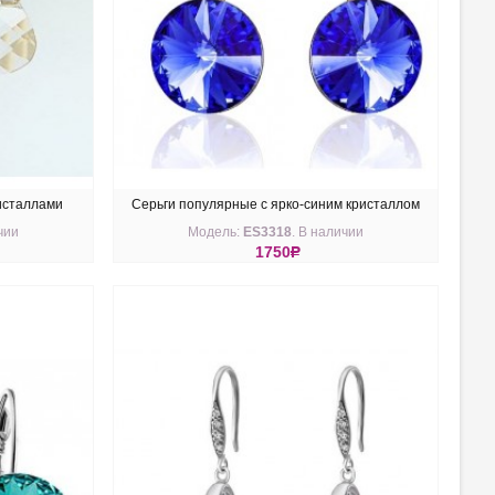
ристаллами
Серьги популярные с ярко-синим кристаллом
чии
Модель:
ES3318
. В наличии
Swarovski
1750
R
КУПИТЬ