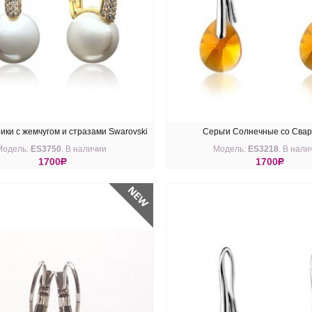
ики с жемчугом и стразами Swarovski
Серьги Солнечные со Свар
Модель:
ES3750
. В наличии
Модель:
ES3218
. В нали
1700
R
1700
R
ПИТЬ
КУПИТЬ