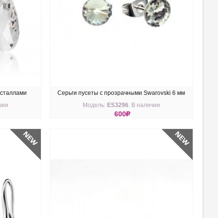
исталлами
Серьги пусеты с прозрачными Swarovski 6 мм
чии
Модель:
ES3296
. В наличии
600
R
КУПИТЬ