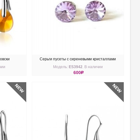
овски
Серьги пусеты с сиреневыми кристаллами
чии
Модель:
ES3942
. В наличии
Swarovski 6 мм
600
R
КУПИТЬ