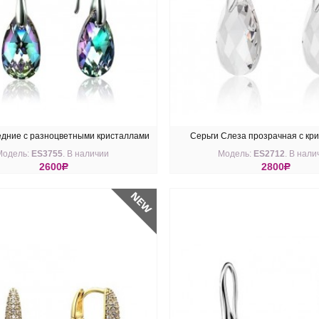
едние с разноцветными кристаллами
Серьги Слеза прозрачная с кр
Модель:
ES3755
. В наличии
Модель:
ES2712
. В нали
Swarovski Vitral light 16 мм
Сваровски
2600
R
2800
R
ПИТЬ
КУПИТЬ