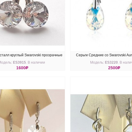
сталл круглый Swarovski прозрачные
Серьги Средние со Swarovski Aur
Модель:
ES3915
. В наличии
Модель:
ES3220
. В нали
12 мм
1600
R
2500
R
ПИТЬ
КУПИТЬ