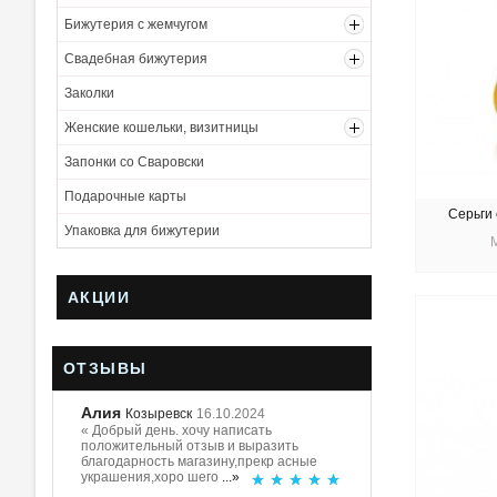
Бижутерия с жемчугом
Свадебная бижутерия
Заколки
Женские кошельки, визитницы
Запонки со Сваровски
Подарочные карты
Серьги 
Упаковка для бижутерии
АКЦИИ
КУ
ОТЗЫВЫ
Алия
Козыревск
16.10.2024
« Добрый день. хочу написать
положительный отзыв и выразить
благодарность магазину,прекр асные
украшения,хоро шего
...»