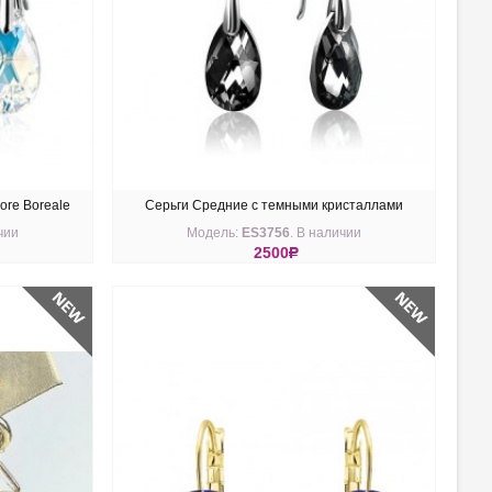
ore Boreale
Серьги Средние с темными кристаллами
чии
Модель:
ES3756
. В наличии
Swarovski Silver night
2500
R
КУПИТЬ