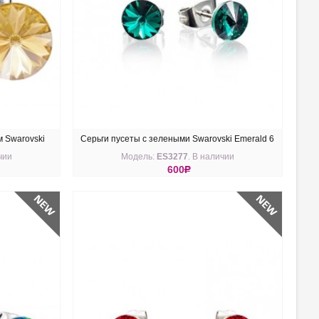
 Swarovski
Серьги пусеты с зелеными Swarovski Emerald 6
чии
Модель:
ES3277
. В наличии
мм
600
R
КУПИТЬ