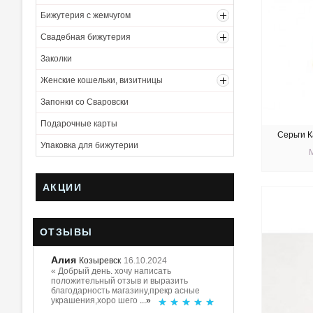
Бижутерия с жемчугом
Свадебная бижутерия
Заколки
Женские кошельки, визитницы
Запонки со Сваровски
Подарочные карты
Серьги 
Упаковка для бижутерии
АКЦИИ
КУ
ОТЗЫВЫ
Алия
Козыревск
16.10.2024
« Добрый день. хочу написать
положительный отзыв и выразить
благодарность магазину,прекр асные
украшения,хоро шего
...»