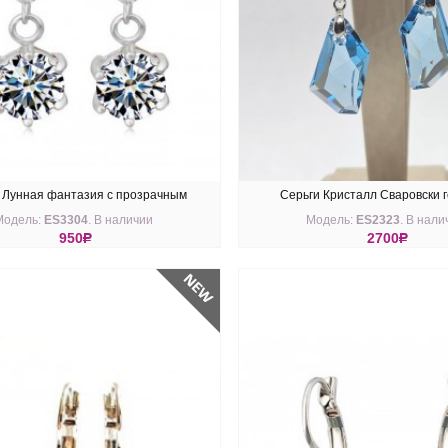
 Лунная фантазия с прозрачным
Серьги Кристалл Сваровски 
Модель:
ES3304
. В наличии
Модель:
ES2323
. В нали
фианитом
950
R
2700
R
ПИТЬ
КУПИТЬ