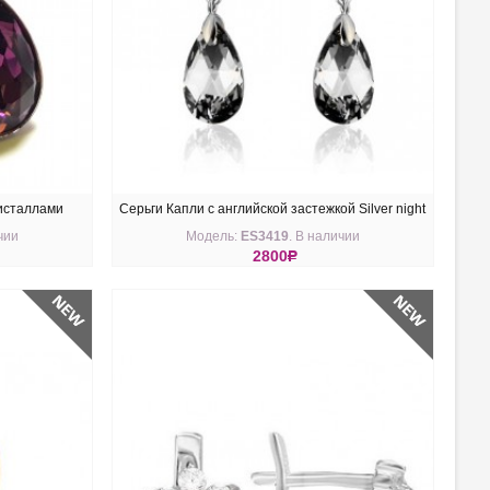
исталлами
Серьги Капли с английской застежкой Silver night
чии
Модель:
ES3419
. В наличии
2800
R
КУПИТЬ