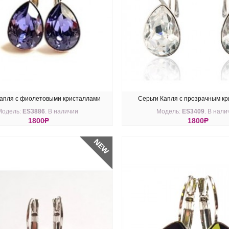
Капля с фиолетовыми кристаллами
Серьги Капля с прозрачным к
Модель:
ES3886
. В наличии
Модель:
ES3409
. В нали
Swarovski
Swarovski
1800
R
1800
R
ПИТЬ
КУПИТЬ