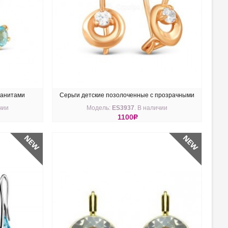
ианитами
Серьги детские позолоченные с прозрачными
чии
Модель:
ES3937
. В наличии
фианитами
1100
R
КУПИТЬ