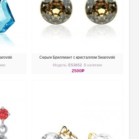
arovski
Серьги Бриллиант с кристаллом Swarovski
чии
Модель:
ES3652
. В наличии
шампань
2500
R
КУПИТЬ