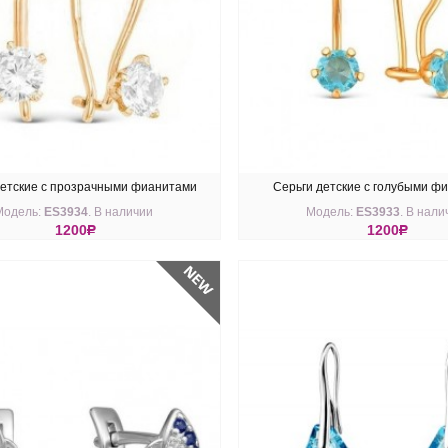
детские с прозрачными фианитами
Серьги детские с голубыми ф
Модель:
ES3934
. В наличии
Модель:
ES3933
. В нали
1200
R
1200
R
ПИТЬ
КУПИТЬ