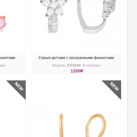
ианитами
Серьги детские с прозрачными фианитами
чии
Модель:
ES3940
. В наличии
английская застежка
1200
R
КУПИТЬ