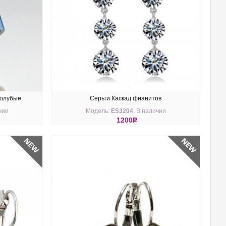
голубые
Серьги Каскад фианитов
чии
Модель:
ES3204
. В наличии
1200
R
КУПИТЬ