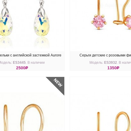
ельки с английской застежкой Aurore
Серьги детские с розовыми ф
Модель:
ES3445
. В наличии
Модель:
ES3932
. В нали
Boreale
2500
R
1350
R
ПИТЬ
КУПИТЬ