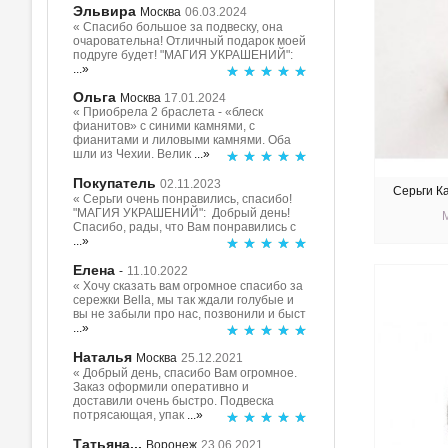
Эльвира
Москва
06.03.2024
« Спасибо большое за подвеску, она
очаровательна! Отличный подарок моей
подруге будет! "МАГИЯ УКРАШЕНИЙ":
...»
Ольга
Москва
17.01.2024
« Приобрела 2 браслета - «блеск
фианитов» с синими камнями, с
фианитами и лиловыми камнями. Оба
шли из Чехии. Велик
...»
Покупатель
02.11.2023
Серьги Ка
« Серьги очень понравились, спасибо!
"МАГИЯ УКРАШЕНИЙ": Добрый день!
Спасибо, рады, что Вам понравились с
...»
Елена
-
11.10.2022
КУ
« Хочу сказать вам огромное спасибо за
сережки Bella, мы так ждали голубые и
вы не забыли про нас, позвонили и быст
...»
Наталья
Москва
25.12.2021
« Добрый день, спасибо Вам огромное.
Заказ оформили оперативно и
доставили очень быстро. Подвеска
потрясающая, упак
...»
Татьяна...
Воронеж
23.06.2021