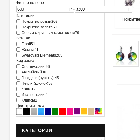
Фильтр по цене:
-
R
R
Категории:
Покрытие
Покрытие родий
203
Покрытие золото
61
Серьги с крупным кристаллом
79
Вставки:
Fianit
51
Жемчуг
11
Swarovski Elements
205
Вид замка
Французский
96
Английский
38
Гвоздики (пусеты)
45
Петля (крючок)
57
Конго
17
Итальянский
1
Клипсы
2
Цвет кристалла
КАТЕГОРИИ