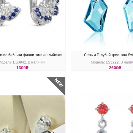
ские бабочки фианитами английская
Серьги Голубой кристалл Sw
Модель:
ES3941
. В наличии
Модель:
ES3222
. В нали
застежка
1300
R
2600
R
ПИТЬ
КУПИТЬ