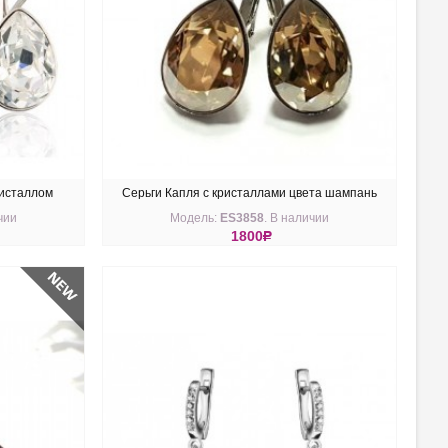
ристаллом
Серьги Капля с кристаллами цвета шампань
чии
Модель:
ES3858
. В наличии
Swarovski Golden Shadow
1800
R
КУПИТЬ