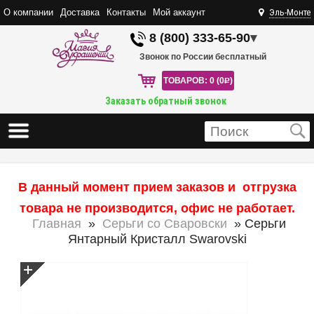
О компании
Доставка
Контакты
Мой аккаунт
Эль-Монте
8 (800) 333-65-90
▾
Звонок по России бесплатный
ТОВАРОВ: 0 (0
R
)
Заказать обратный звонок
В данный момент прием заказов и отгрузка
товара не производится, офис не работает.
Главная
»
Серьги со Сваровски
» Серьги
Янтарный Кристалл Swarovski