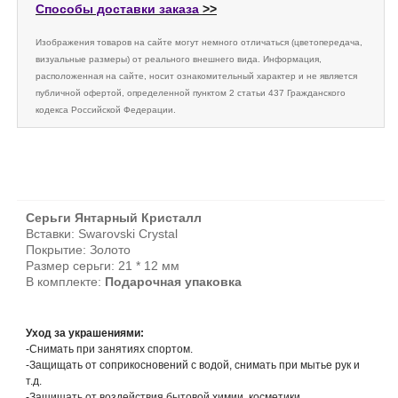
Способы доставки заказа
>>
Изображения товаров на сайте могут немного отличаться (цветопередача,
визуальные размеры) от реального внешнего вида. Информация,
расположенная на сайте, носит ознакомительный характер и не является
публичной офертой, определенной пунктом 2 статьи 437 Гражданского
кодекса Российской Федерации.
Серьги Янтарный Кристалл
Вставки: Swarovski Crystal
Покрытие: Золото
Размер серьги: 21 * 12 мм
В комплекте:
Подарочная упаковка
Уход за украшениями:
-Снимать при занятиях спортом.
-Защищать от соприкосновений с водой, снимать при мытье рук и
т.д.
-Защищать от воздействия бытовой химии, косметики.