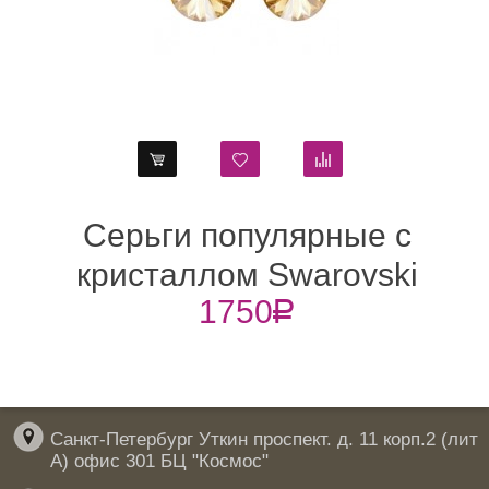
Серьги популярные с
та
кристаллом Swarovski
1750
R
Янтарный
Санкт-Петербург Уткин проспект. д. 11 корп.2 (лит
А) офис 301 БЦ "Космос"