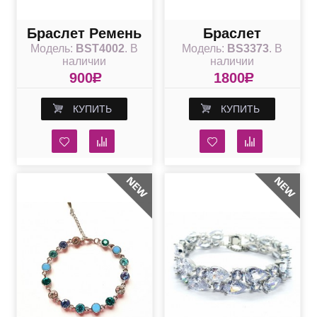
Браслет Ремень
Браслет
Модель:
BST4002
. В
Модель:
BS3373
. В
Разноцветные
наличии
наличии
капельки с
900
R
1800
R
камнями
КУПИТЬ
КУПИТЬ