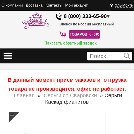
О компании
Доставка
Контакты
Мой аккаунт
Эль-Монте
8 (800) 333-65-90
▾
Звонок по России бесплатный
ТОВАРОВ: 0 (0
R
)
Заказать обратный звонок
В данный момент прием заказов и отгрузка
товара не производится, офис не работает.
Главная
»
Серьги со Сваровски
» Серьги
Каскад фианитов