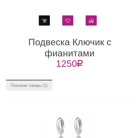
Подвеска Ключик с
фианитами
к
1250
R
Похожие товары (1)