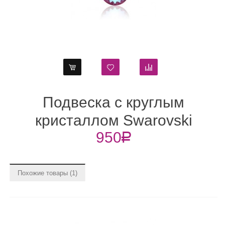
с круглым
Кольцо с крис
 Swarovski
Swarovski ш
0
R
850
R
lite 14 мм
Похожие товары (1)