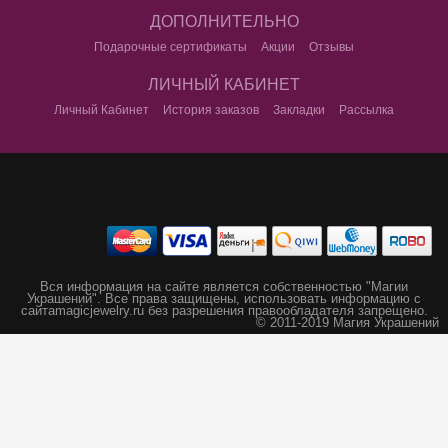
ДОПОЛНИТЕЛЬНО
Подарочные сертификаты
Акции
Отзывы
ЛИЧНЫЙ КАБИНЕТ
Личный Кабинет
История заказов
Закладки
Рассылка
Вся информация на сайте является собственностью "Магии
Украшений".
Все права защищены, использовать информацию с
сайта
magicjewelry.ru без разрешения правообладателя запрещено.
© 2011-2019 Магия Украшений