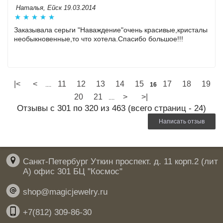
Наталья, Ейск 19.03.2014
Заказывала серьги "Наваждение"очень красивые,кристалы
необыкновенные,то что хотела.Спасибо большое!!!
|<
<
11
12
13
14
15
17
18
19
....
16
20
21
>
>|
....
Отзывы с 301 по 320 из 463 (всего страниц - 24)
Написать отзыв
Санкт-Петербург Уткин проспект. д. 11 корп.2 (лит
А) офис 301 БЦ "Космос"
shop@magicjewelry.ru
+7(812) 309-86-30