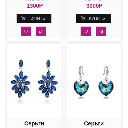
фианитами
Swarovski
1300
R
3000
R
английская
КУПИТЬ
КУПИТЬ
застежка
Серьги
Серьги