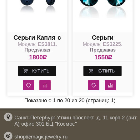
Серьги Капля с
Серьги
Модель:
ES3811
.
Модель:
ES3225
.
темно-синими
популярные с
Предзаказ
Предзаказ
кристаллами
круглым
1800
R
1550
R
Сваровски
кристаллом
КУПИТЬ
КУПИТЬ
Swarovski
Показано с 1 по 20 из 20 (страниц: 1)
Санкт-Петербург Уткин проспект. д. 11 корп.2 (лит
А) офис 301 БЦ "Космос"
shop@magicjewelry.ru