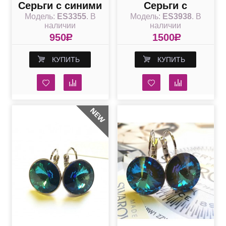
Серьги с синими
Серьги с
Модель:
ES3355
. В
Модель:
ES3938
. В
камнями
подвесными
наличии
наличии
синими
950
R
1500
R
квадратными
КУПИТЬ
КУПИТЬ
кристаллами