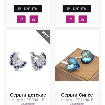
кристаллом
синими
КУПИТЬ
КУПИТЬ
Swarovski
кристаллом
Swarovski Royal
Blue Delite
Серьги детские
Серьги Синее
Модель:
ES3941
. В
Модель:
ES2196
. В
бабочки
сердце со
наличии
наличии