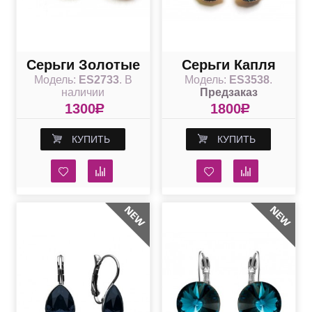
Серьги Золотые
Серьги Капля
Модель:
ES2733
. В
Модель:
ES3538
.
сердцеедки
синими
наличии
Предзаказ
сине-голубые
кристаллами
1300
R
1800
R
Сваровски
КУПИТЬ
КУПИТЬ