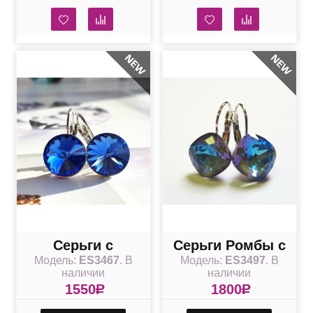
Серьги с
Серьги Ромбы с
Модель:
ES3467
. В
Модель:
ES3497
. В
сапфировым
дымкой в
наличии
наличии
кристаллом
кристаллах
1550
R
1800
R
Swarovski 12 мм
Swarovski