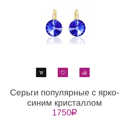
ярко-
Серьги популярные с
м
небесными кристаллам
1750
R
Swarovski