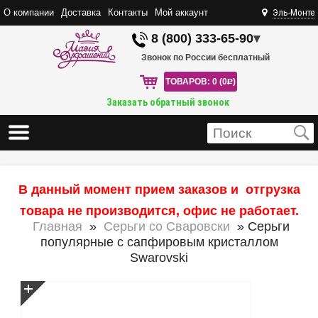
О компании
Доставка
Контакты
Мой аккаунт
Эль-Монте
8 (800) 333-65-90
▾
Звонок по России бесплатный
ТОВАРОВ: 0 (0
R
)
Заказать обратный звонок
В данный момент прием заказов и отгрузка
товара не производится, офис не работает.
Главная
»
Серьги со Сваровски
» Серьги
популярные с сапфировым кристаллом
Swarovski