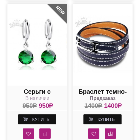
Blue
Серьги с
Браслет темно-
В наличии
Предзаказ
зелеными
синий кожаный
950
R
950
R
1400
R
1400
R
круглыми
на руку
камнями
КУПИТЬ
КУПИТЬ