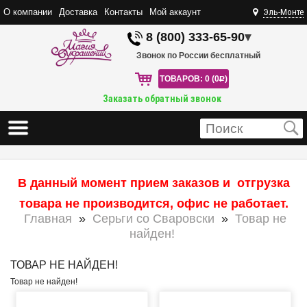
О компании
Доставка
Контакты
Мой аккаунт
Эль-Монте
8 (800) 333-65-90
▾
Звонок по России бесплатный
ТОВАРОВ: 0 (0
R
)
Заказать обратный звонок
В данный момент прием заказов и отгрузка
товара не производится, офис не работает.
Главная
»
Серьги со Сваровски
»
Товар не
найден!
ТОВАР НЕ НАЙДЕН!
Товар не найден!