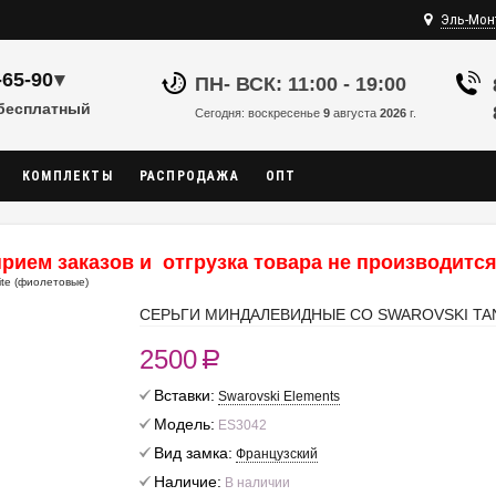
Эль-Мон
-65-90
▾
ПН- ВСК: 11:00 - 19:00
 бесплатный
Сегодня: воскресенье
9
августа
2026
г.
КОМПЛЕКТЫ
РАСПРОДАЖА
ОПТ
рием заказов и отгрузка товара не производится,
ite (фиолетовые)
СЕРЬГИ МИНДАЛЕВИДНЫЕ СО SWAROVSKI TA
2500
R
Вставки:
Swarovski Elements
Модель:
ES3042
Вид замка:
Французский
Наличие:
В наличии