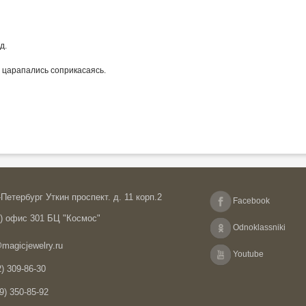
д.
е царапались соприкасаясь.
Петербург Уткин проспект. д. 11 корп.2
Facebook
А) офис 301 БЦ "Космос"
Odnoklassniki
magicjewelry.ru
Youtube
) 309-86-30
9) 350-85-92