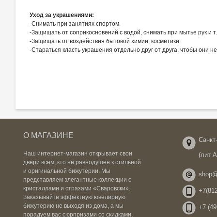
Уход за украшениями:
-Снимать при занятиях спортом.
-Защищать от соприкосновений с водой, снимать при мытье рук и т.
-Защищать от воздействия бытовой химии, косметики.
-Стараться класть украшения отдельно друг от друга, чтобы они н
О МАГАЗИНЕ
Санкт-
Наш интернет-магазин открывает свои
(лит 
двери всем, кто не равнодушен к стильной
и оригинальной бижутерии. Мы
shop@
представляем элегантные коллекции с
кристаллами и стразами «Сваровски».
+7(812
Заказывайте эффектную ювелирную
бижутерию не выходя из дома, а мы
+7 (49
порадуем вас сюрпризами со скидками,