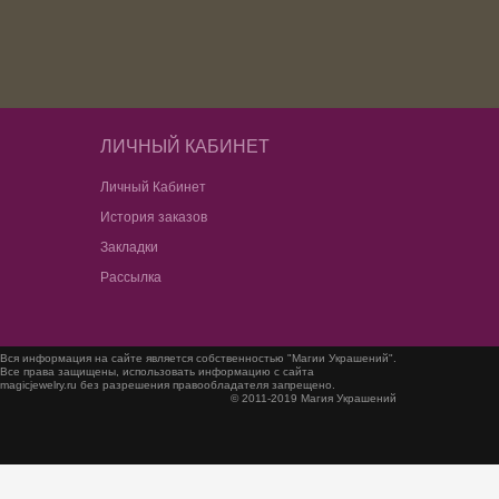
ЛИЧНЫЙ КАБИНЕТ
Личный Кабинет
История заказов
Закладки
Рассылка
Вся информация на сайте является собственностью "Магии Украшений".
Все права защищены, использовать информацию с сайта
magicjewelry.ru без разрешения правообладателя запрещено.
© 2011-2019 Магия Украшений