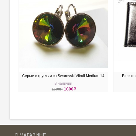
Серьги с круглым со Swarovski Vitrail Medium 14
Визитни
В наличии
мм
1600
R
1600
R
КУПИТЬ
КУ
О МАГАЗИНЕ