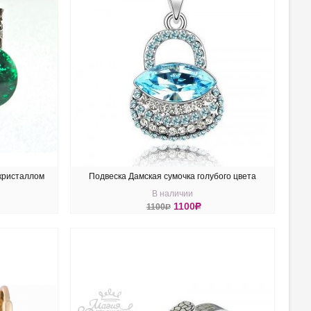
кристаллом
Подвеска Дамская сумочка голубого цвета
В наличии
en
1100
R
1100
R
КУПИТЬ