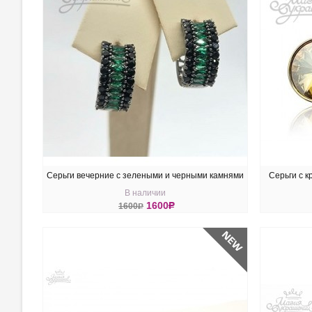
Серьги вечерние с зелеными и черными камнями
Серьги с к
В наличии
1600
R
1600
R
КУПИТЬ
КУ