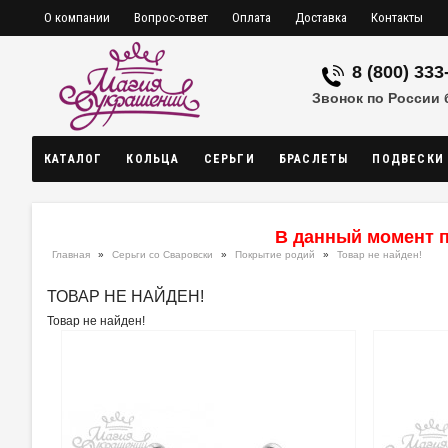
О компании
Вопрос-ответ
Оплата
Доставка
Контакты
8 (800) 333
Звонок по России
КАТАЛОГ
КОЛЬЦА
СЕРЬГИ
БРАСЛЕТЫ
ПОДВЕСКИ
В данный момент п
Главная
»
Серьги со Сваровски
»
Покрытие родий
»
Товар не найден!
ТОВАР НЕ НАЙДЕН!
Товар не найден!