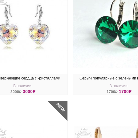
Сверкающие сердца с кристаллами
Серьги популярные с зелеными 
В наличии
В наличии
Swarovski
Swarovski Majestic Gre
3000
R
1700
R
3000
R
1700
R
ПИТЬ
КУПИТЬ