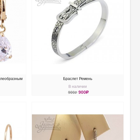
плеобразным
Браслет Ремень
В наличии
900
R
900
R
КУПИТЬ