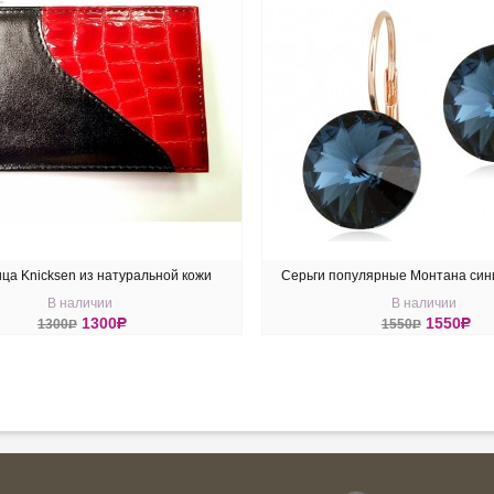
ца Knicksen из натуральной кожи
Серьги популярные Монтана син
В наличии
В наличии
Swarovski
1300
R
1550
R
1300
R
1550
R
ПИТЬ
КУПИТЬ