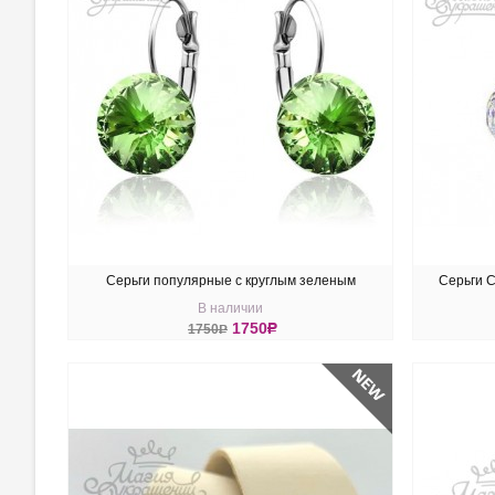
Серьги популярные с круглым зеленым
Серьги 
В наличии
кристаллом Swarovski Peridot
1750
R
1750
R
КУПИТЬ
КУ