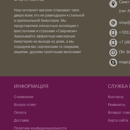
Санкт-
Наш интернет-магазин открывает свои
(лит 
двери всем, кто не равнодушен к стильной
и оригинальной бижутерии. Мы
shop@
представляем элегантные коллекции с
кристаллами и стразами «Сваровски».
+7(812
Заказывайте эффектную ювелирную
бижутерию не выходя из дома, а мы
+7 (49
порадуем вас сюрпризами со скидками,
ПН- ВС
акциями, другими приятными мелочами!
magicj
ИНФОРМАЦИЯ
СЛУЖБА
О компании
Контакты
Вопрос-ответ
Реквизиты
Оплата
Возврат тов
Доставка
Карта сайта
Политика конфиденциальности