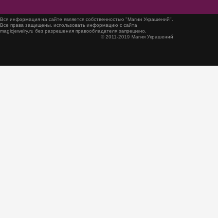
Вся информация на сайте является собственностью "Магии Украшений".
Все права защищены, использовать информацию с сайта
magicjewelry.ru без разрешения правообладателя запрещено.
© 2011-2019 Магия Украшений