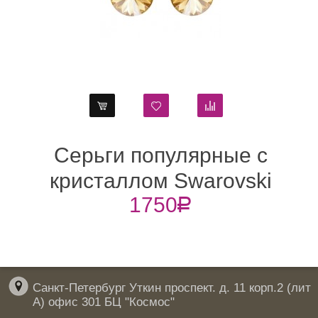
вета
Серьги популярные 
ровски
кристаллом Swarovs
1750
R
Янтарный
Санкт-Петербург Уткин проспект. д. 11 корп.2 (лит
А) офис 301 БЦ "Космос"