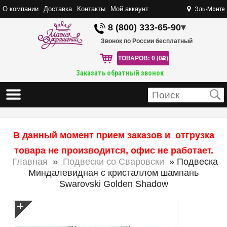
О компании
Доставка
Контакты
Мой аккаунт
Эль-Монте
8 (800) 333-65-90
▾
Звонок по России бесплатный
ТОВАРОВ: 0 (0
R
)
Заказать обратный звонок
В данный момент прием заказов и отгрузка
товара не производится, офис не работает.
Главная
»
Подвески со Сваровски
» Подвеска
Миндалевидная с кристаллом шампань
Swarovski Golden Shadow