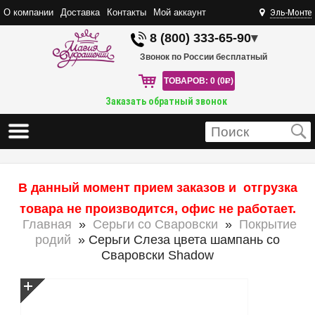
О компании
Доставка
Контакты
Мой аккаунт
Эль-Монте
8 (800) 333-65-90
▾
Звонок по России бесплатный
ТОВАРОВ: 0 (0
R
)
Заказать обратный звонок
В данный момент прием заказов и отгрузка
товара не производится, офис не работает.
Главная
»
Серьги со Сваровски
»
Покрытие
родий
» Серьги Слеза цвета шампань со
Сваровски Shadow