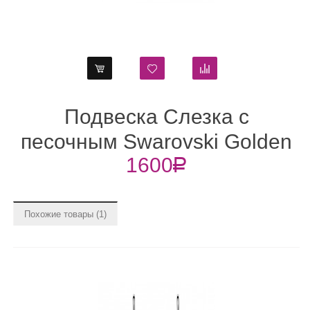
Подвеска Слезка с
Подвеск
чным Swarovski Golden
с кри
1600
R
Shadow
Swarovs
Похожие товары (1)