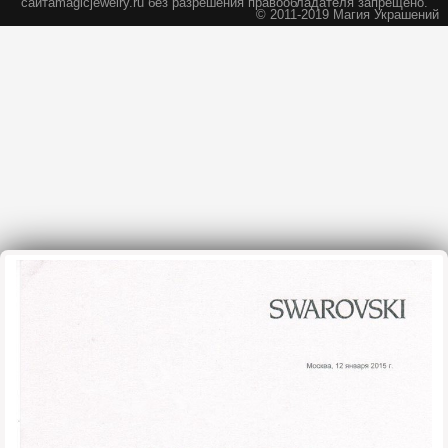
сайта
magicjewelry.ru без разрешения правообладателя запрещено.
© 2011-2019 Магия Украшений