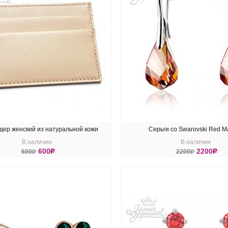
дер женский из натуральной кожи
Серьги со Swarovski Red 
В наличии
В наличии
600
R
2200
R
600
R
2200
R
ПИТЬ
КУПИТЬ