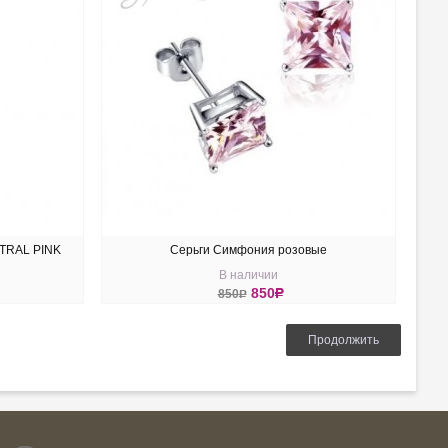
STRAL PINK
Серьги Симфония розовые
В наличии
850
R
850
R
КУПИТЬ
Продолжить