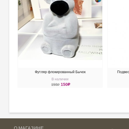
Футляр флокированный Бычок
Подвес
В наличии
150
R
150
R
КУПИТЬ
КУ
О МАГАЗИНЕ