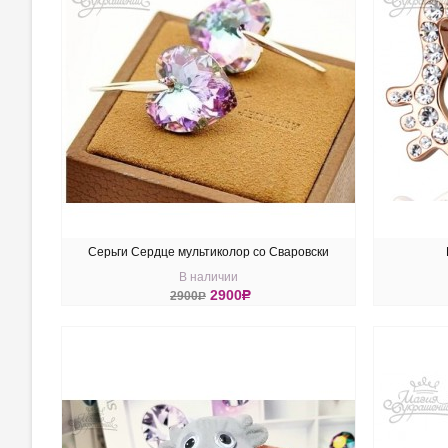
Серьги Сердце мультиколор со Сваровски
В наличии
2900
R
2900
R
КУПИТЬ
КУ