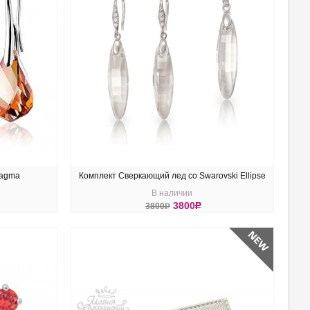
Magma
Комплект Сверкающий лед со Swarovski Ellipse
В наличии
Crystal
3800
R
3800
R
КУПИТЬ