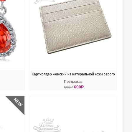
и
Картхолдер женский из натуральной кожи серого
Предзаказ
цвета
600
R
600
R
КУПИТЬ