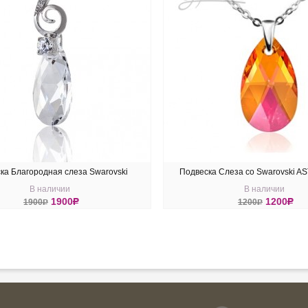
ка Благородная слеза Swarovski
Подвеска Слеза со Swarovski A
В наличии
В наличии
1900
R
1200
R
1900
R
1200
R
ПИТЬ
КУПИТЬ