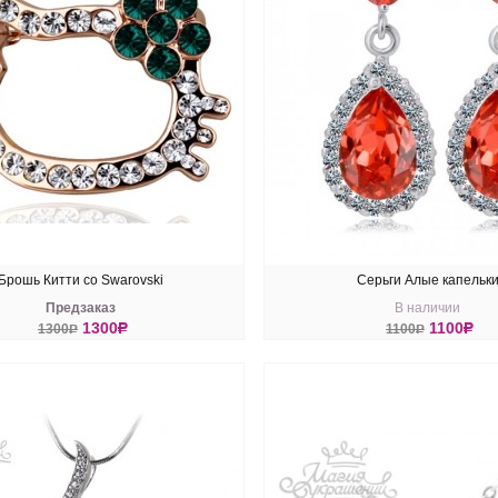
Брошь Китти со Swarovski
Серьги Алые капельк
Предзаказ
В наличии
1300
R
1100
R
1300
R
1100
R
ПИТЬ
КУПИТЬ