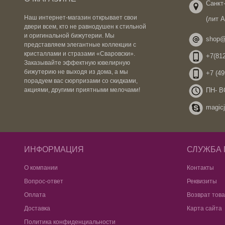
Санкт-
Наш интернет-магазин открывает свои
(лит 
двери всем, кто не равнодушен к стильной
и оригинальной бижутерии. Мы
shop@
представляем элегантные коллекции с
кристаллами и стразами «Сваровски».
+7(812
Заказывайте эффектную ювелирную
бижутерию не выходя из дома, а мы
+7 (49
порадуем вас сюрпризами со скидками,
ПН- ВС
акциями, другими приятными мелочами!
magicj
ИНФОРМАЦИЯ
СЛУЖБА
О компании
Контакты
Вопрос-ответ
Реквизиты
Оплата
Возврат тов
Доставка
Карта сайта
Политика конфиденциальности