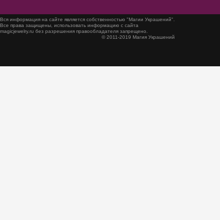
Вся информация на сайте является собственностью "Магии Украшений".
Все права защищены, использовать информацию с сайта
magicjewelry.ru без разрешения правообладателя запрещено.
© 2011-2019 Магия Украшений