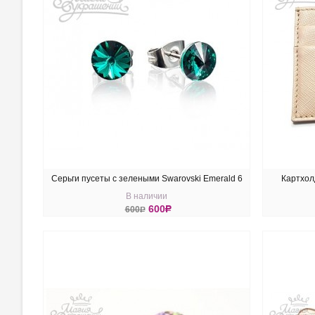
Серьги пусеты с зелеными Swarovski Emerald 6
Картхол
В наличии
мм
600
R
600
R
КУПИТЬ
КУ