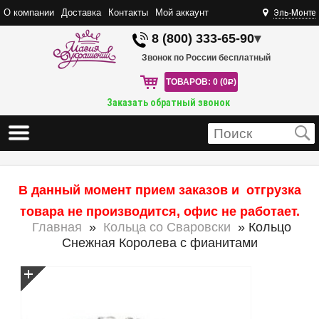
О компании
Доставка
Контакты
Мой аккаунт
Эль-Монте
8 (800) 333-65-90
▾
Звонок по России бесплатный
ТОВАРОВ: 0 (0
R
)
Заказать обратный звонок
В данный момент прием заказов и отгрузка
товара не производится, офис не работает.
Главная
»
Кольца со Сваровски
» Кольцо
Снежная Королева с фианитами