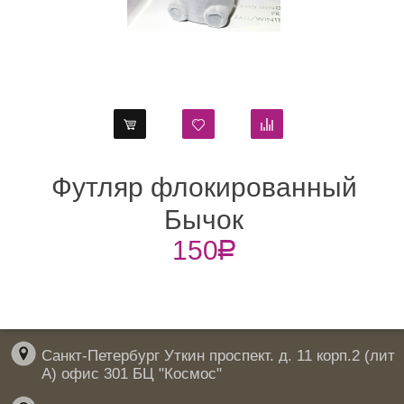
Футляр флокированный
"
Бычок
150
R
Санкт-Петербург Уткин проспект. д. 11 корп.2 (лит
А) офис 301 БЦ "Космос"