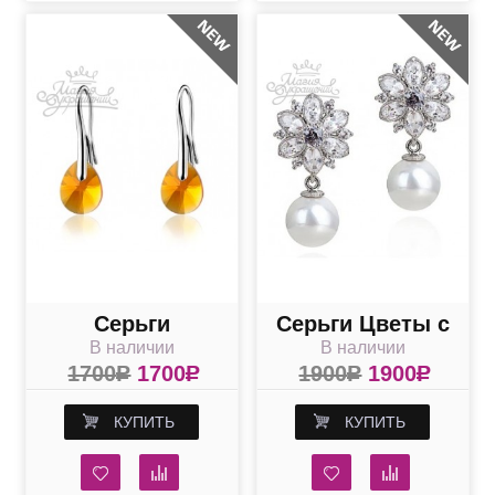
Серьги
Серьги Цветы с
В наличии
В наличии
Солнечные со
жемчугом
1700
R
1700
R
1900
R
1900
R
Сваровски
КУПИТЬ
КУПИТЬ