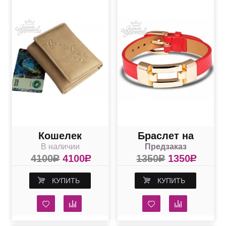
Кошелек
Браслет на
В наличии
Предзаказ
бежевый
ручку из красной
4100
R
4100
R
1350
R
1350
R
кожаный со
кожи
Сваровски
КУПИТЬ
КУПИТЬ