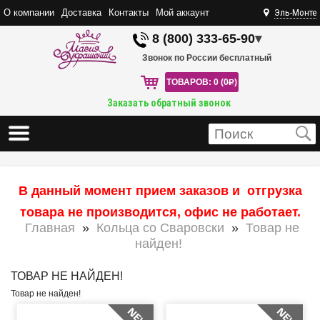
О компании
Доставка
Контакты
Мой аккаунт
Эль-Монте
8 (800) 333-65-90
▾
Звонок по России бесплатный
ТОВАРОВ: 0 (0
R
)
Заказать обратный звонок
В данный момент прием заказов и отгрузка
товара не производится, офис не работает.
Главная
»
Кольца со Сваровски
»
Товар не
найден!
ТОВАР НЕ НАЙДЕН!
Товар не найден!