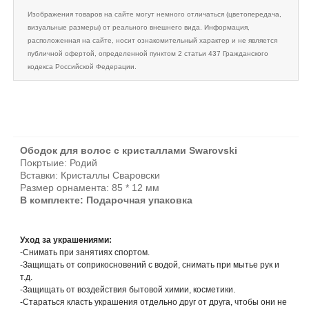
Изображения товаров на сайте могут немного отличаться (цветопередача,
визуальные размеры) от реального внешнего вида. Информация,
расположенная на сайте, носит ознакомительный характер и не является
публичной офертой, определенной пунктом 2 статьи 437 Гражданского
кодекса Российской Федерации.
Ободок для волос с кристаллами Swarovski
Покртыие: Родий
Вставки:
Кристаллы Сваровски
Размер орнамента: 85 * 12 мм
В комплекте: Подарочная упаковка
Уход за украшениями:
-Снимать при занятиях спортом.
-Защищать от соприкосновений с водой, снимать при мытье рук и
т.д.
-Защищать от воздействия бытовой химии, косметики.
-Стараться класть украшения отдельно друг от друга, чтобы они не