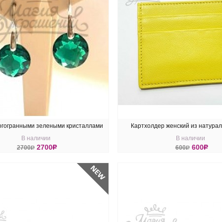
огогранными зелеными кристаллами
Картхолдер женский из натурал
В наличии
В наличии
Swarovski Emerald
желтого цвета
2700
R
600
R
2700
R
600
R
ПИТЬ
КУПИТЬ