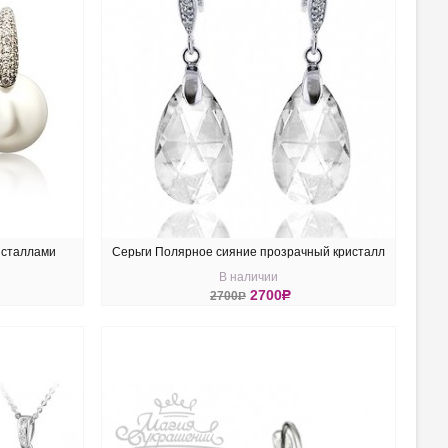
исталлами
Серьги Полярное сияние прозрачный кристалл
В наличии
Swarovski
2700
R
2700
R
КУПИТЬ