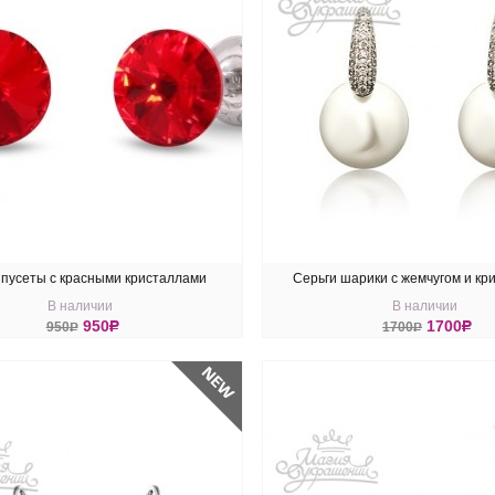
 пусеты с красными кристаллами
Серьги шарики с жемчугом и кр
В наличии
В наличии
Swarovski 8 мм
Swarovski
950
R
1700
R
950
R
1700
R
ПИТЬ
КУПИТЬ