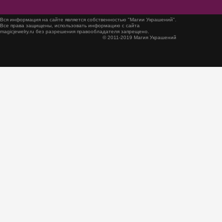
Вся информация на сайте является собственностью "Магии Украшений".
Все права защищены, использовать информацию с сайта
magicjewelry.ru без разрешения правообладателя запрещено.
© 2011-2019 Магия Украшений