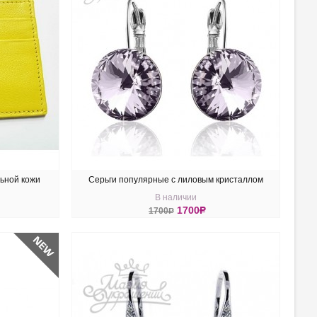
ьной кожи
Серьги популярные с лиловым кристаллом
В наличии
Swarovski Smoky Mauve
1700
R
1700
R
КУПИТЬ