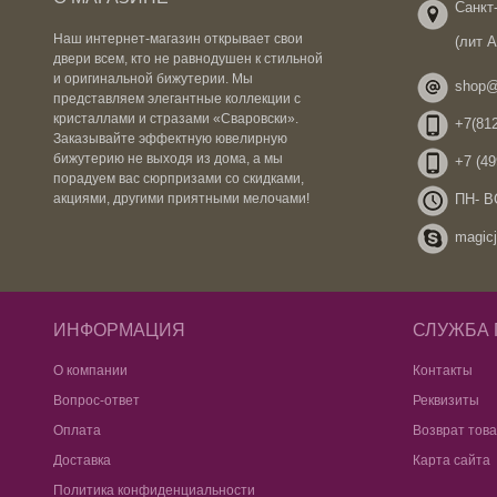
Санкт-
Наш интернет-магазин открывает свои
(лит 
двери всем, кто не равнодушен к стильной
и оригинальной бижутерии. Мы
shop@
представляем элегантные коллекции с
кристаллами и стразами «Сваровски».
+7(812
Заказывайте эффектную ювелирную
бижутерию не выходя из дома, а мы
+7 (49
порадуем вас сюрпризами со скидками,
ПН- ВС
акциями, другими приятными мелочами!
magicj
ИНФОРМАЦИЯ
СЛУЖБА
О компании
Контакты
Вопрос-ответ
Реквизиты
Оплата
Возврат тов
Доставка
Карта сайта
Политика конфиденциальности