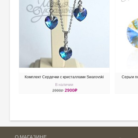
Комплект Сердечки с кристаллами Swarovski
Серьги п
В наличии
Heliotrop
2900
R
2900
R
КУПИТЬ
КУ
О МАГАЗИНЕ