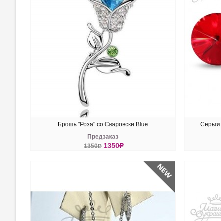
Брошь "Роза" со Сваровски Blue
Серьги
Предзаказ
1350
R
1350
R
КУПИТЬ
КУ