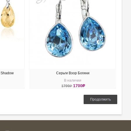
n Shadow
Серьги Взор Богини
В наличии
1700
R
1700
R
КУПИТЬ
Продолжить