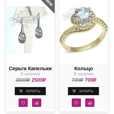
Серьги Капельки
Кольцо
В наличии
В наличии
с кристаллом
Изумление
2500
R
2500
R
700
R
700
R
Swarovski Vitral
medium
КУПИТЬ
КУПИТЬ