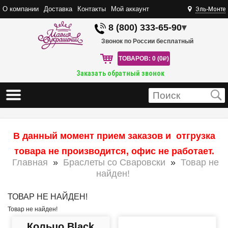
О компании
Доставка
Контакты
Мой аккаунт
Эль-Монте
8 (800) 333-65-90
▾
Звонок по России бесплатный
ТОВАРОВ: 0 (0
R
)
Заказать обратный звонок
В данный момент прием заказов и отгрузка
товара не производится, офис не работает.
Главная
»
Браслеты со Сваровски
»
Товар не
найден!
ТОВАР НЕ НАЙДЕН!
Товар не найден!
Кольцо Black