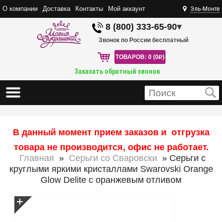
О компании
Доставка
Контакты
Мой аккаунт
Эль-Монте
8 (800) 333-65-90
▾
Звонок по России бесплатный
ТОВАРОВ: 0 (0
R
)
Заказать обратный звонок
В данный момент прием заказов и отгрузка
товара не производится, офис не работает.
Главная
»
Серьги со Сваровски
» Серьги с
круглыми яркими кристаллами Swarovski Orange
Glow Delite с оранжевым отливом