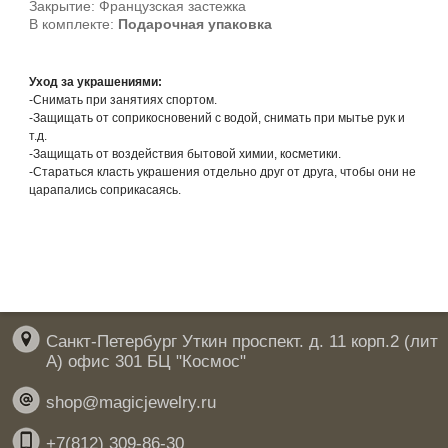
Закрытие: Французская застежка
В комплекте:
Подарочная упаковка
Уход за украшениями:
-Снимать при занятиях спортом.
-Защищать от соприкосновений с водой, снимать при мытье рук и
т.д.
-Защищать от воздействия бытовой химии, косметики.
-Стараться класть украшения отдельно друг от друга, чтобы они не
царапались соприкасаясь.
Санкт-Петербург Уткин проспект. д. 11 корп.2 (лит
А) офис 301 БЦ "Космос"
shop@magicjewelry.ru
+7(812) 309-86-30