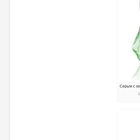
Серьги с зе
КУ