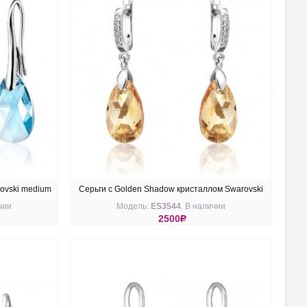
ovski medium
Серьги с Golden Shadow кристаллом Swarovski
чии
Модель:
ES3544
. В наличии
ангийская застежка
2500
R
КУПИТЬ