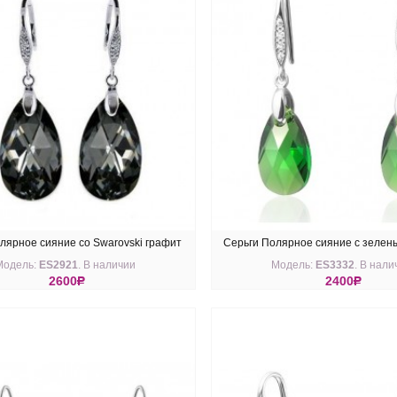
лярное сияние со Swarovski графит
Серьги Полярное сияние с зелен
Модель:
ES2921
. В наличии
Модель:
ES3332
. В нали
medium Dark Moss
2600
R
2400
R
ПИТЬ
КУПИТЬ