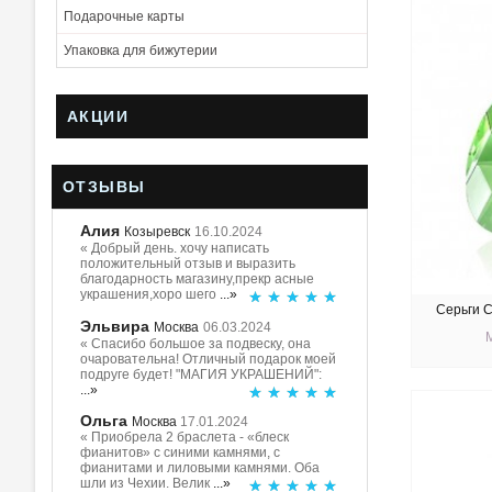
Подарочные карты
Упаковка для бижутерии
АКЦИИ
ОТЗЫВЫ
Алия
Козыревск
16.10.2024
« Добрый день. хочу написать
положительный отзыв и выразить
благодарность магазину,прекр асные
украшения,хоро шего
...»
Серьги С
Эльвира
Москва
06.03.2024
« Спасибо большое за подвеску, она
очаровательна! Отличный подарок моей
подруге будет! "МАГИЯ УКРАШЕНИЙ":
...»
КУ
Ольга
Москва
17.01.2024
« Приобрела 2 браслета - «блеск
фианитов» с синими камнями, с
фианитами и лиловыми камнями. Оба
шли из Чехии. Велик
...»