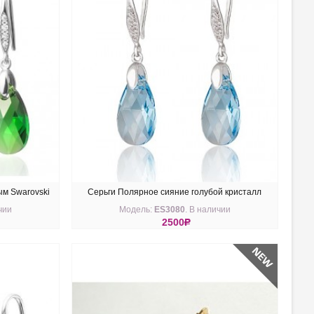
ым Swarovski
Серьги Полярное сияние голубой кристалл
чии
Модель:
ES3080
. В наличии
Swarovski medium
2500
R
КУПИТЬ