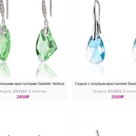
леными кристаллами Galaktic Vertical
Серьги с голубым кристаллом Swar
Модель:
ES3164
. В наличии
Модель:
ES3454
. В нали
Swarovski
2800
R
2500
R
ПИТЬ
КУПИТЬ