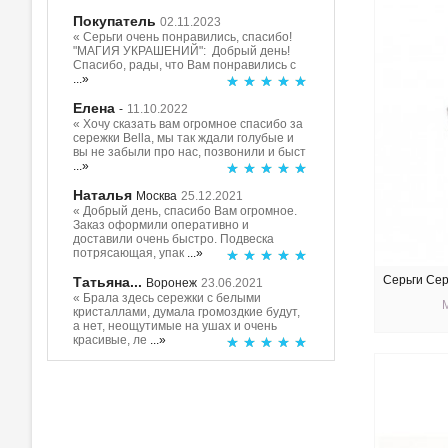
Покупатель
02.11.2023
« Серьги очень понравились, спасибо!
"МАГИЯ УКРАШЕНИЙ": Добрый день!
Спасибо, рады, что Вам понравились с
...»
Елена
-
11.10.2022
« Хочу сказать вам огромное спасибо за
сережки Bella, мы так ждали голубые и
вы не забыли про нас, позвонили и быст
...»
Наталья
Москва
25.12.2021
« Добрый день, спасибо Вам огромное.
Заказ оформили оперативно и
доставили очень быстро. Подвеска
потрясающая, упак
...»
Серьги Сер
Татьяна...
Воронеж
23.06.2021
« Брала здесь сережки с белыми
кристаллами, думала громоздкие будут,
а нет, неощутимые на ушах и очень
красивые, ле
...»
КУ