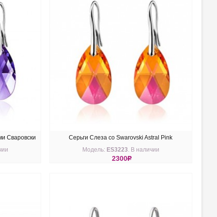
ми Сваровски
Серьги Слеза со Swarovski Astral Pink
чии
Модель:
ES3223
. В наличии
2300
R
КУПИТЬ