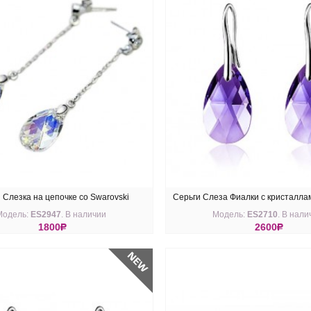
 Слезка на цепочке со Swarovski
Серьги Слеза Фиалки с кристалла
Модель:
ES2947
. В наличии
Модель:
ES2710
. В нали
1800
R
2600
R
ПИТЬ
КУПИТЬ