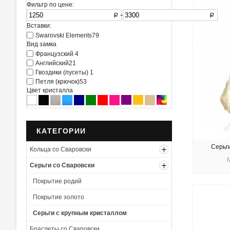
Фильтр по цене:
-
R
R
Вставки:
Swarovski Elements
79
Вид замка
Французский
4
Английский
21
Гвоздики (пусеты)
1
Петля (крючок)
53
Цвет кристалла
КАТЕГОРИИ
Серьг
Кольца со Сваровски
Серьги со Сваровски
Покрытие родий
КУ
Покрытие золото
Серьги с крупным кристаллом
Браслеты со Сваровски