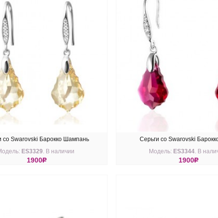
и со Swarovski Барокко Шампань
Серьги со Swarovski Барокк
Модель:
ES3329
. В наличии
Модель:
ES3344
. В нали
1900
R
1900
R
ПИТЬ
КУПИТЬ