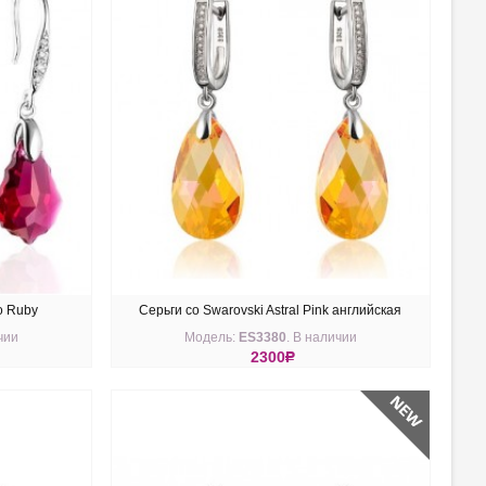
о Ruby
Серьги со Swarovski Astral Pink английская
чии
Модель:
ES3380
. В наличии
застежка
2300
R
КУПИТЬ