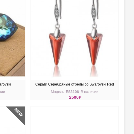
rovski
Серьги Серебряные стрелы со Swarovski Red
чии
Модель:
ES3106
. В наличии
Magna
2500
R
КУПИТЬ