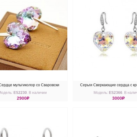
Сердце мультиколор со Сваровски
Серьги Сверкающие сердца с к
Модель:
ES2230
. В наличии
Модель:
ES2366
. В нали
Swarovski
2900
R
3000
R
ПИТЬ
КУПИТЬ