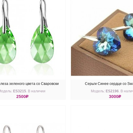
леза зеленого цвета со Сваровски
Серьги Синее сердце со Swa
Модель:
ES3215
. В наличии
Модель:
ES2196
. В нали
Peridot
2500
R
3000
R
ПИТЬ
КУПИТЬ