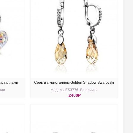
ристаллами
Серьги с кристаллом Golden Shadow Swarovski
чии
Модель:
ES3776
. В наличии
английская застежка
2400
R
КУПИТЬ