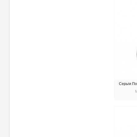
Серьги По
КУ