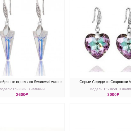
ебряные стрелы со Swarovski Aurore
Серьги Сердце со Сваровски Vit
Модель:
ES3096
. В наличии
Модель:
ES3459
. В нали
Boreale
2600
R
3000
R
ПИТЬ
КУПИТЬ