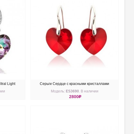
ral Light
Серьги Сердце с красными кристаллами
чии
Модель:
ES3690
. В наличии
Swarovski
2800
R
КУПИТЬ