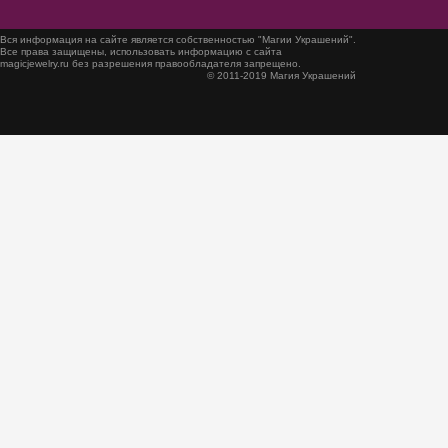
Вся информация на сайте является собственностью "Магии Украшений".
Все права защищены, использовать информацию с сайта
magicjewelry.ru без разрешения правообладателя запрещено.
© 2011-2019 Магия Украшений