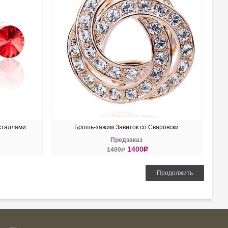
исталлами
Брошь-зажим Завиток со Сваровски
Предзаказ
1400
R
1400
R
КУПИТЬ
Продолжить