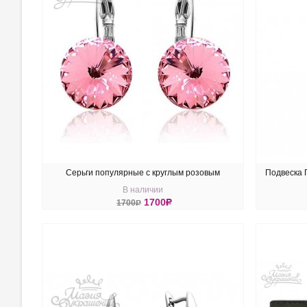
Серьги популярные с круглым розовым
Подвеска П
В наличии
кристаллом Swarovski Light Rose
1700
R
1700
R
КУПИТЬ
КУ