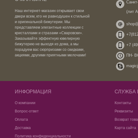
Санкт-
Наш интернет-магазин открывает свои
(лит 
двери всем, кто не равнодушен к стильной
и оригинальной бижутерии. Мы
shop@
представляем элегантные коллекции с
кристаллами и стразами «Сваровски».
+7(812
Заказывайте эффектную ювелирную
бижутерию не выходя из дома, а мы
+7 (49
порадуем вас сюрпризами со скидками,
ПН- ВС
акциями, другими приятными мелочами!
magicj
ИНФОРМАЦИЯ
СЛУЖБА
О компании
Контакты
Вопрос-ответ
Реквизиты
Оплата
Возврат тов
Доставка
Карта сайта
Политика конфиденциальности