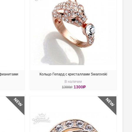
 фианитами
Кольцо Гепард с кристаллами Swarovski
В наличии
1300
R
1300
R
КУПИТЬ