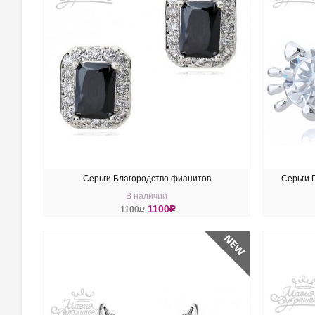
Серьги Благородство фианитов
Серьги 
В наличии
1100
R
1100
R
КУПИТЬ
КУ