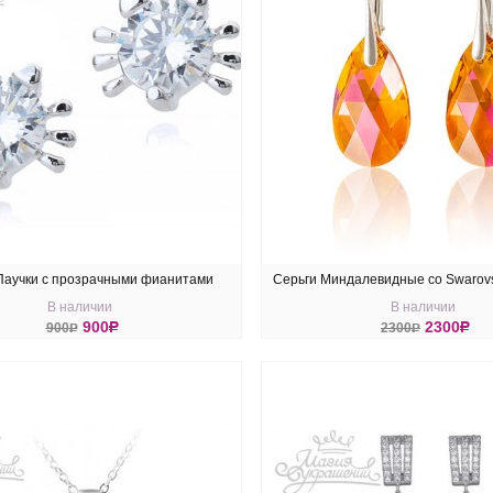
Паучки с прозрачными фианитами
Серьги Миндалевидные со Swarovsk
В наличии
В наличии
900
R
2300
R
900
R
2300
R
ПИТЬ
КУПИТЬ