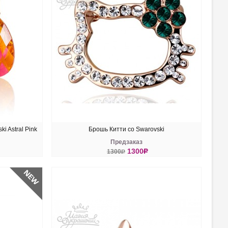
i Astral Pink
Брошь Китти со Swarovski
Предзаказ
1300
R
1300
R
КУПИТЬ