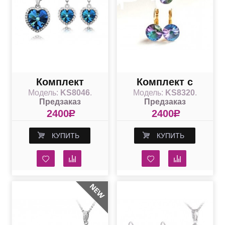
Комплект
Комплект с
Модель:
KS8046
.
Модель:
KS8320
.
"Сокровища
разноцветными
Предзаказ
Предзаказ
Титаника"
кристаллами
2400
R
2400
R
Swarovski Vitrail
КУПИТЬ
КУПИТЬ
Light