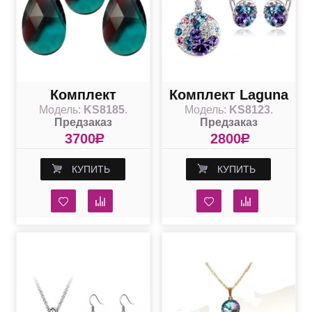
Комплект
Комплект Laguna
Модель:
KS8185
.
Модель:
KS8123
.
Миндалевидный
со Сваровски
Предзаказ
Предзаказ
со Swarovski
3700
R
2800
R
бирюзово-
КУПИТЬ
КУПИТЬ
коричневыми