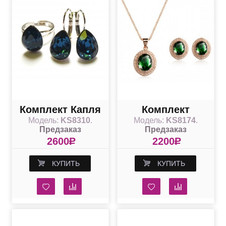
Комплект Капля
Комплект
Модель:
KS8310
.
Модель:
KS8174
.
с синими
"Чарующий" с
Предзаказ
Предзаказ
Swarovski
зелеными
2600
R
2200
R
кристаллами
КУПИТЬ
КУПИТЬ
Swarovski