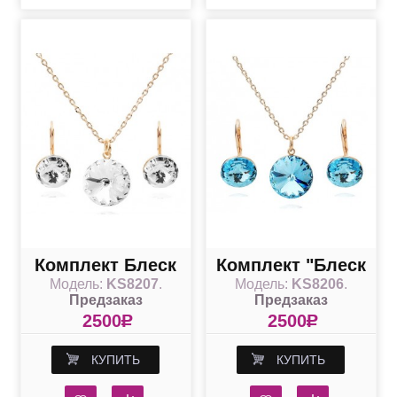
Комплект Блеск
Комплект "Блеск
Модель:
KS8207
.
Модель:
KS8206
.
прозрачных
голубых
Предзаказ
Предзаказ
кристаллов
кристаллов"
2500
R
2500
R
КУПИТЬ
КУПИТЬ