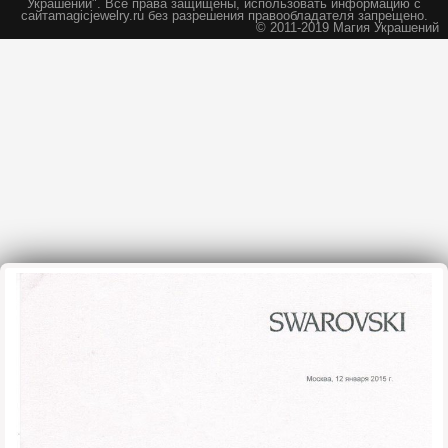
Украшений".
Все права защищены, использовать информацию с
сайта
magicjewelry.ru без разрешения правообладателя запрещено.
© 2011-2019 Магия Украшений