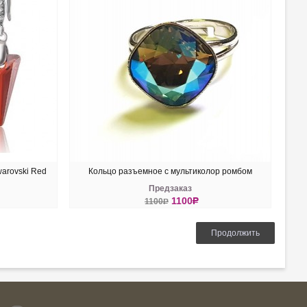
arovski Red
Кольцо разъемное с мультиколор ромбом
Предзаказ
Swarovski
1100
R
1100
R
КУПИТЬ
Продолжить