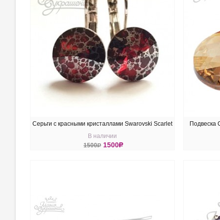
Серьги с красными кристаллами Swarovski Scarlet
Подвеска 
В наличии
Silver Patina 12 мм
1500
R
1500
R
КУПИТЬ
КУ