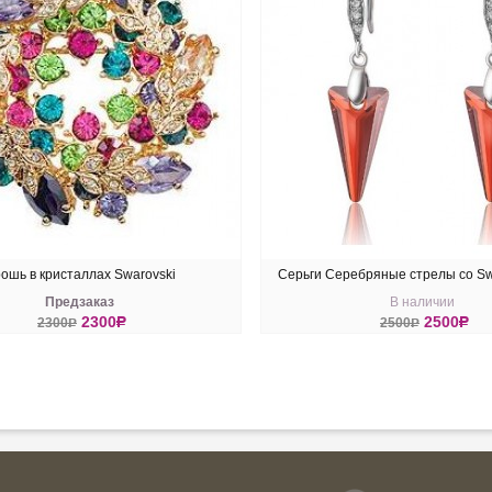
ошь в кристаллах Swarovski
Серьги Серебряные стрелы со Sw
Предзаказ
В наличии
Magna
2300
R
2500
R
2300
R
2500
R
ПИТЬ
КУПИТЬ