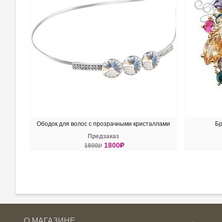
Ободок для волос с прозрачными кристаллами
Бр
Предзаказ
Сваровски
1800
R
1800
R
КУПИТЬ
КУ
О МАГАЗИНЕ