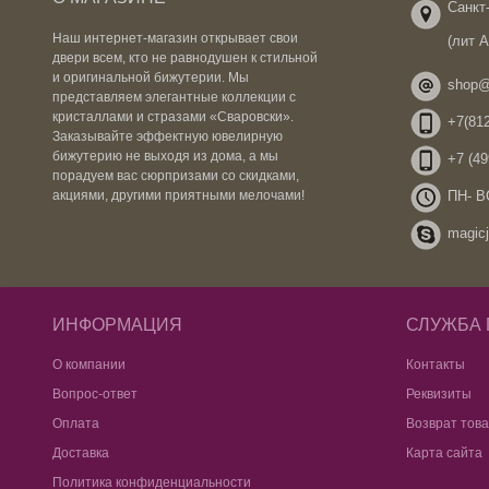
Санкт-
Наш интернет-магазин открывает свои
(лит 
двери всем, кто не равнодушен к стильной
и оригинальной бижутерии. Мы
shop@
представляем элегантные коллекции с
кристаллами и стразами «Сваровски».
+7(812
Заказывайте эффектную ювелирную
бижутерию не выходя из дома, а мы
+7 (49
порадуем вас сюрпризами со скидками,
ПН- ВС
акциями, другими приятными мелочами!
magicj
ИНФОРМАЦИЯ
СЛУЖБА
О компании
Контакты
Вопрос-ответ
Реквизиты
Оплата
Возврат тов
Доставка
Карта сайта
Политика конфиденциальности