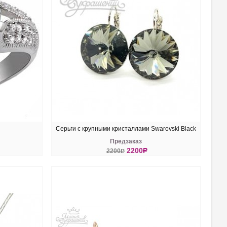
Серьги с крупными кристаллами Swarovski Black
Предзаказ
Diamond18 мм
2200
R
2200
R
КУПИТЬ