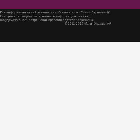
Вся информация на сайте является собственностью "Магии Украшений".
Все права защищены, использовать информацию с сайта
magicjewelry.ru без разрешения правообладателя запрещено.
© 2011-2019 Магия Украшений