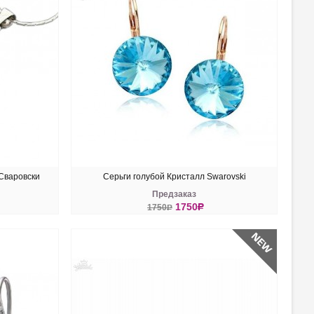
Сваровски
Серьги голубой Кристалл Swarovski
Предзаказ
1750
R
1750
R
КУПИТЬ