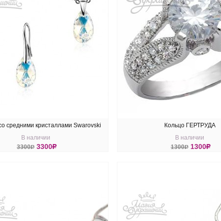
со средними кристаллами Swarovski
Кольцо ГЕРТРУДА
В наличии
В наличии
Aurore Boreale
3300
R
1300
R
3300
R
1300
R
ПИТЬ
КУПИТЬ