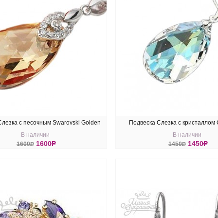
Слезка с песочным Swarovski Golden
Подвеска Слезка с кристаллом 
В наличии
В наличии
Shadow
1600
R
1450
R
1600
R
1450
R
ПИТЬ
КУПИТЬ