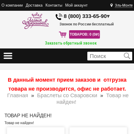
О компании
Доставка
Контакты
Мой аккаунт
Эль-Монте
8 (800) 333-65-90
▾
Звонок по России бесплатный
ТОВАРОВ: 0 (0
R
)
Заказать обратный звонок
В данный момент прием заказов и отгрузка
товара не производится, офис не работает.
Главная
»
Браслеты со Сваровски
»
Товар не
найден!
ТОВАР НЕ НАЙДЕН!
Товар не найден!