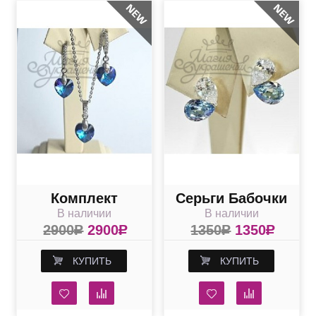
Комплект
Серьги Бабочки
В наличии
В наличии
Сердечки с
с голубыми и
2900
R
2900
R
1350
R
1350
R
кристаллами
прозрачными
Swarovski
кристаллами
КУПИТЬ
КУПИТЬ
Heliotrop
Swarovski