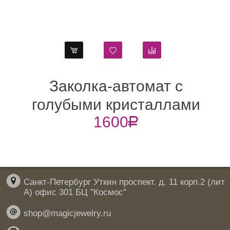
Заколка-автомат с
голубыми кристаллами
1600
R
Swarovski
Санкт-Петербург Уткин проспект. д. 11 корп.2 (лит
А) офис 301 БЦ "Космос"
shop@magicjewelry.ru