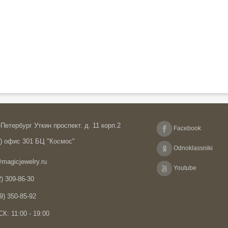
Петербург Уткин проспект. д. 11 корп.2
Facebook
А) офис 301 БЦ "Космос"
Odnoklassniki
magicjewelry.ru
Youtube
) 309-86-30
9) 350-85-92
К: 11:00 - 19:00