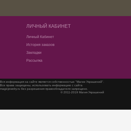
ЛИЧНЫЙ КАБИНЕТ
Личный Кабинет
История заказов
Закладки
Рассылка
Вся информация на сайте является собственностью "Магии Украшений".
Все права защищены, использовать информацию с сайта
magicjewelry.ru без разрешения правообладателя запрещено.
© 2011-2019 Магия Украшений