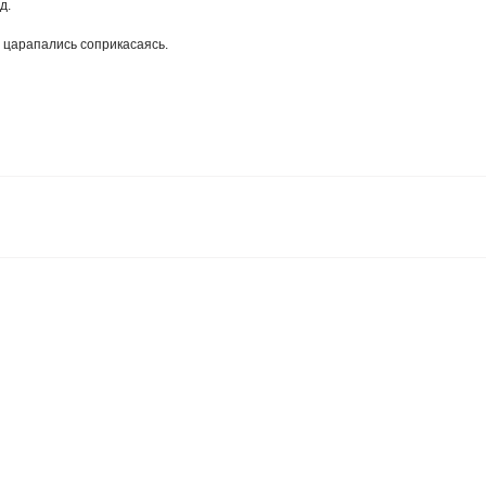
д.
е царапались соприкасаясь.