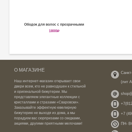
Ободок для волос с прозрачными
кристаллами Сваровски
1800
R
О МАГАЗИНЕ
Санкт-
Наш интернет-магазин открывает свои
(лит 
двери всем, кто не равнодушен к стильной
и оригинальной бижутерии. Мы
shop@
представляем элегантные коллекции с
кристаллами и стразами «Сваровски».
+7(812
Заказывайте эффектную ювелирную
бижутерию не выходя из дома, а мы
+7 (49
порадуем вас сюрпризами со скидками,
ПН- ВС
акциями, другими приятными мелочами!