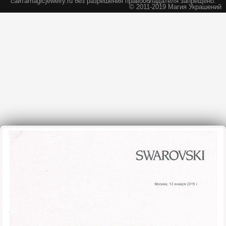
сайта
magicjewelry.ru без разрешения правообладателя запрещено.
© 2011-2019 Магия Украшений