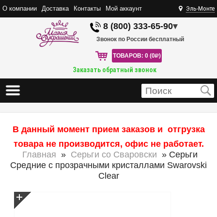
О компании
Доставка
Контакты
Мой аккаунт
Эль-Монте
8 (800) 333-65-90
▾
Звонок по России бесплатный
ТОВАРОВ: 0 (0
R
)
Заказать обратный звонок
В данный момент прием заказов и отгрузка
товара не производится, офис не работает.
Главная
»
Серьги со Сваровски
» Серьги
Средние с прозрачными кристаллами Swarovski
Clear