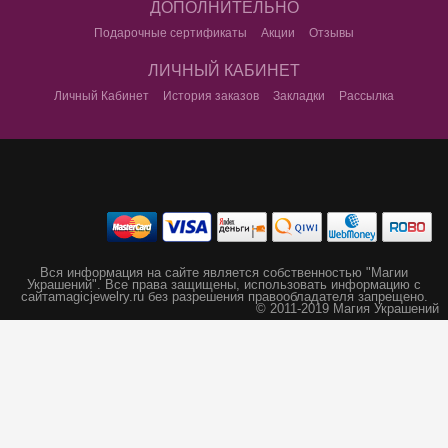
ДОПОЛНИТЕЛЬНО
Подарочные сертификаты
Акции
Отзывы
ЛИЧНЫЙ КАБИНЕТ
Личный Кабинет
История заказов
Закладки
Рассылка
Вся информация на сайте является собственностью "Магии
Украшений".
Все права защищены, использовать информацию с
сайта
magicjewelry.ru без разрешения правообладателя запрещено.
© 2011-2019 Магия Украшений