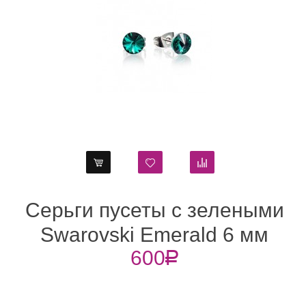
е с
Серьги пусеты с зелены
м
Swarovski Emerald 6 м
600
R
vski