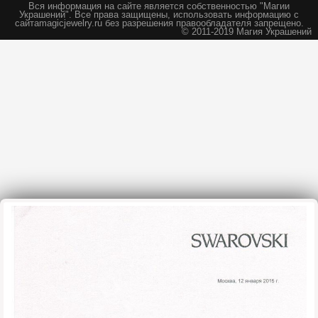
Вся информация на сайте является собственностью "Магии
Украшений".
Все права защищены, использовать информацию с
сайта
magicjewelry.ru без разрешения правообладателя запрещено.
© 2011-2019 Магия Украшений