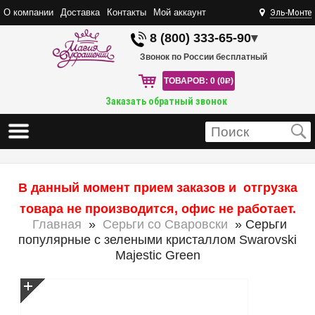
О компании
Доставка
Контакты
Мой аккаунт
Эль-Монте
8 (800) 333-65-90
▾
Звонок по России бесплатный
ТОВАРОВ: 0 (0
R
)
Заказать обратный звонок
В данный момент прием заказов и отгрузка
товара не производится, офис не работает.
Главная
»
Серьги со Сваровски
» Серьги
популярные с зелеными кристаллом Swarovski
Majestic Green