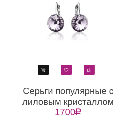
рьги популярные с
Серьг
углым фиолетовым
лилов
1700
R
исталлом Swarovski
Swarovs