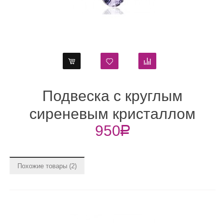
лым
Футляр флокированны
ллом
Бычок
150
R
Похожие товары (2)