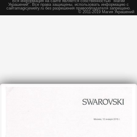
Вся информация на сайте является собственностью "Магии
Украшений".
Все права защищены, использовать информацию с
сайта
magicjewelry.ru без разрешения правообладателя запрещено.
© 2011-2019 Магия Украшений