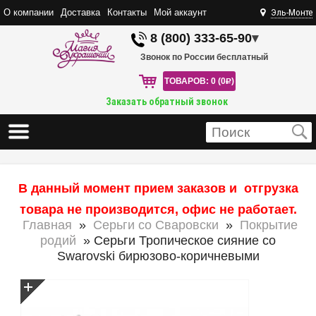
О компании
Доставка
Контакты
Мой аккаунт
Эль-Монте
8 (800) 333-65-90
▾
Звонок по России бесплатный
ТОВАРОВ: 0 (0
R
)
Заказать обратный звонок
В данный момент прием заказов и отгрузка
товара не производится, офис не работает.
Главная
»
Серьги со Сваровски
»
Покрытие
родий
» Серьги Тропическое сияние со
Swarovski бирюзово-коричневыми