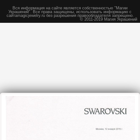
Вся информация на сайте является собственностью "Магии
Украшений".
Все права защищены, использовать информацию с
сайта
magicjewelry.ru без разрешения правообладателя запрещено.
© 2011-2019 Магия Украшений