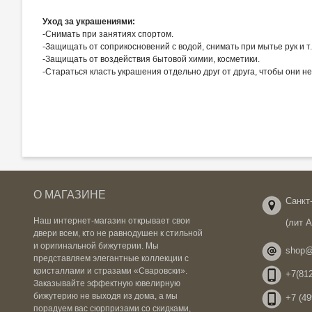
Уход за украшениями:
-Снимать при занятиях спортом.
-Защищать от соприкосновений с водой, снимать при мытье рук и т.
-Защищать от воздействия бытовой химии, косметики.
-Стараться класть украшения отдельно друг от друга, чтобы они н
О МАГАЗИНЕ
Санкт-
Наш интернет-магазин открывает свои
(лит 
двери всем, кто не равнодушен к стильной
и оригинальной бижутерии. Мы
shop@
представляем элегантные коллекции с
кристаллами и стразами «Сваровски».
+7(812
Заказывайте эффектную ювелирную
бижутерию не выходя из дома, а мы
+7 (49
порадуем вас сюрпризами со скидками,