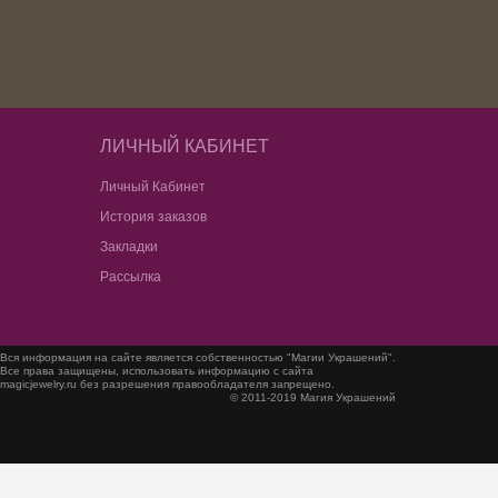
ЛИЧНЫЙ КАБИНЕТ
Личный Кабинет
История заказов
Закладки
Рассылка
Вся информация на сайте является собственностью "Магии Украшений".
Все права защищены, использовать информацию с сайта
magicjewelry.ru без разрешения правообладателя запрещено.
© 2011-2019 Магия Украшений