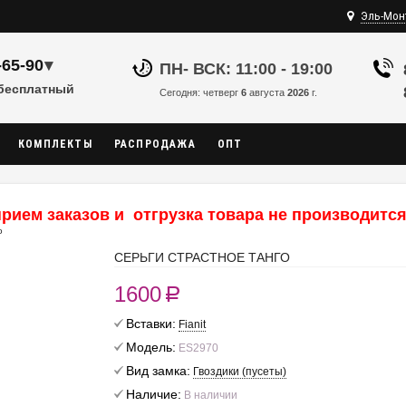
Эль-Мон
-65-90
▾
ПН- ВСК: 11:00 - 19:00
 бесплатный
Сегодня: четверг
6
августа
2026
г.
КОМПЛЕКТЫ
РАСПРОДАЖА
ОПТ
рием заказов и отгрузка товара не производится,
о
СЕРЬГИ СТРАСТНОЕ ТАНГО
1600
R
Вставки:
Fianit
Модель:
ES2970
Вид замка:
Гвоздики (пусеты)
Наличие:
В наличии