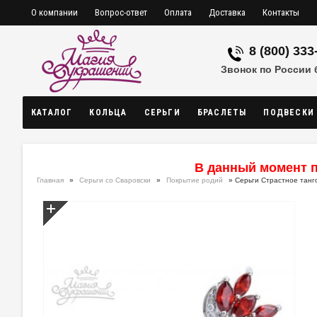
О компании
Вопрос-ответ
Оплата
Доставка
Контакты
8 (800) 333
Звонок по России
КАТАЛОГ
КОЛЬЦА
СЕРЬГИ
БРАСЛЕТЫ
ПОДВЕСКИ
В данный момент п
Главная
»
Серьги со Сваровски
»
Покрытие родий
» Серьги Страстное танг