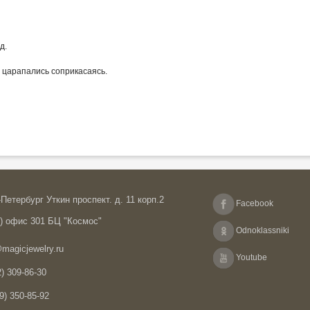
д.
е царапались соприкасаясь.
Петербург Уткин проспект. д. 11 корп.2
Facebook
А) офис 301 БЦ "Космос"
Odnoklassniki
magicjewelry.ru
Youtube
) 309-86-30
9) 350-85-92