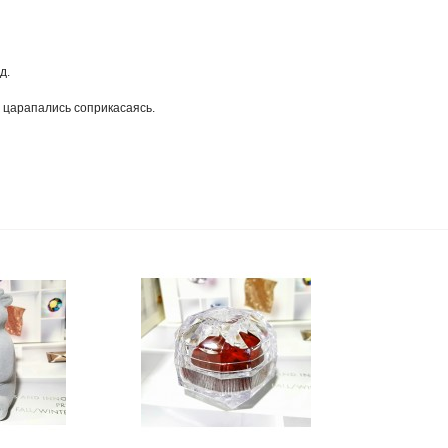
д.
е царапались соприкасаясь.