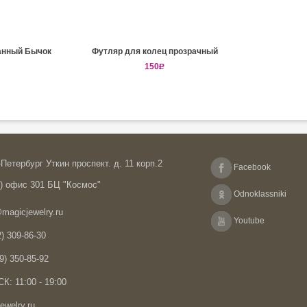
анный Бычок
Футляр для колец прозрачный
150
R
Петербург Уткин проспект. д. 11 корп.2
Facebook
А) офис 301 БЦ "Космос"
Odnoklassniki
magicjewelry.ru
Youtube
) 309-86-30
9) 350-85-92
К: 11:00 - 19:00
ewelry.ru