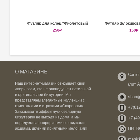
Футляр для колец "Фиолетовый
Футляр флокиров
Виноград"
250
R
150
R
О МАГАЗИНЕ
Санкт-
Наш интернет-магазин открывает свои
(лит 
двери всем, кто не равнодушен к стильной
и оригинальной бижутерии. Мы
shop@
представляем элегантные коллекции с
кристаллами и стразами «Сваровски».
+7(812
Заказывайте эффектную ювелирную
бижутерию не выходя из дома, а мы
+7 (49
порадуем вас сюрпризами со скидками,
ПН- ВС
акциями, другими приятными мелочами!
magicj