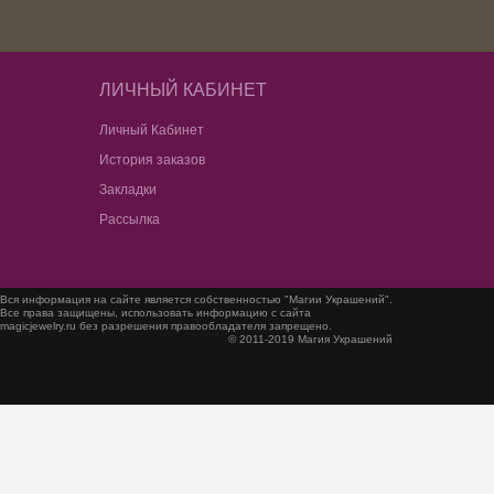
ЛИЧНЫЙ КАБИНЕТ
Личный Кабинет
История заказов
Закладки
Рассылка
Вся информация на сайте является собственностью "Магии Украшений".
Все права защищены, использовать информацию с сайта
magicjewelry.ru без разрешения правообладателя запрещено.
© 2011-2019 Магия Украшений