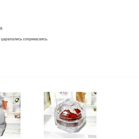
д.
е царапались соприкасаясь.