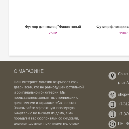
Футляр для колец "Фиолетовый
Футляр флокиров
Виноград"
250
R
150
R
О МАГАЗИНЕ
Санкт-
Наш интернет-магазин открывает свои
(лит 
двери всем, кто не равнодушен к стильной
и оригинальной бижутерии. Мы
shop@
представляем элегантные коллекции с
кристаллами и стразами «Сваровски».
+7(812
Заказывайте эффектную ювелирную
бижутерию не выходя из дома, а мы
+7 (49
порадуем вас сюрпризами со скидками,
ПН- ВС
акциями, другими приятными мелочами!