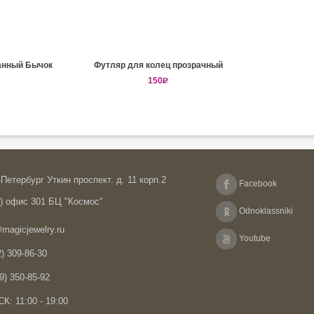
анный Бычок
Футляр для колец прозрачный
150
R
Петербург Уткин проспект. д. 11 корп.2
Facebook
А) офис 301 БЦ "Космос"
Odnoklassniki
magicjewelry.ru
Youtube
) 309-86-30
9) 350-85-92
К: 11:00 - 19:00