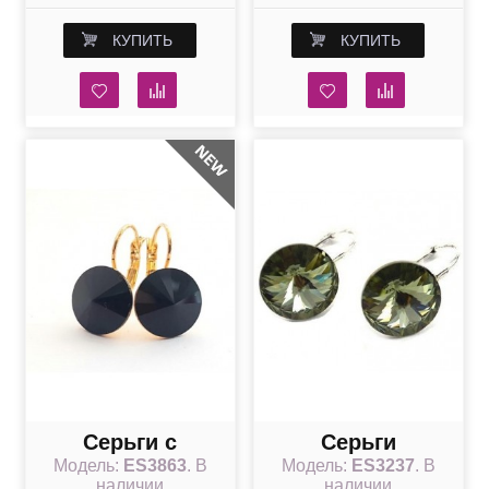
КУПИТЬ
КУПИТЬ
Серьги с
Серьги
Модель:
ES3863
. В
Модель:
ES3237
. В
черными
популярные с
наличии
наличии