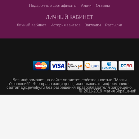
Подарочные сертификаты
Акции
Отзывы
ЛИЧНЫЙ КАБИНЕТ
Личный Кабинет
История заказов
Закладки
Рассылка
Вся информация на сайте является собственностью "Магии
Украшений".
Все права защищены, использовать информацию с
сайта
magicjewelry.ru без разрешения правообладателя запрещено.
© 2011-2019 Магия Украшений